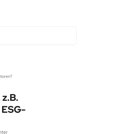
atoren?
 z.B.
r ESG-
nter