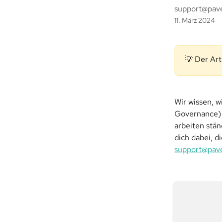
support@pav
11. März 2024
💡 Der Art
Wir wissen, w
Governance) u
arbeiten stä
dich dabei, d
support@pav