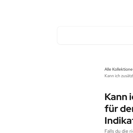
Zum Hauptinhalt springen
Pave Commute Hilfe-Center
Nach Artikeln suchen …
Alle Kollektion
Kann ich zusätz
Kann i
für de
Indika
Falls du die 