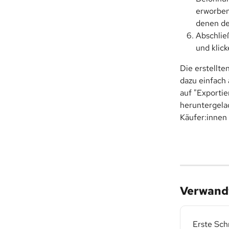
erworben
denen der
Abschlie
und klick
Die erstellte
dazu einfach 
auf "Exporti
heruntergelad
Käufer:innen
Verwandt
Erste Sch