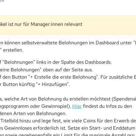
024
ikel ist nur für Manager:innen relevant
n können selbstverwaltete Belohnungen im Dashboard unter "
 erstellen.
f "Belohnungen" links in der Spalte des Dashboards.
eine Belohnungen" oben auf der Seite aus.
f den Button "+ Erstelle die erste Belohnung". Für zusätzliche
r Button künftig "+ Hinzufügen".
s, welche Art von Belohnung du erstellen möchtest (Spendenak
gsprogramm oder Gewinnspiel). 
Hier
 findest du Infos zu den 
denen Arten von Belohnungen.
Titelbild hinzu und lege fest, wie viele Coins für den Erwerb d
s Gewinnloses erforderlich ist. Setze ein Start- und Enddatum 
g sowie gegebenenfalls ein Limit für die maximale Anzahl pro U