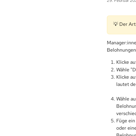
29. Februar 2
💡 Der Art
Manager:inne
Belohnungen"
Klicke au
Wähle "D
Klicke au
lautet de
Wähle au
Belohnun
verschie
Füge ein 
oder eine
Belohnun