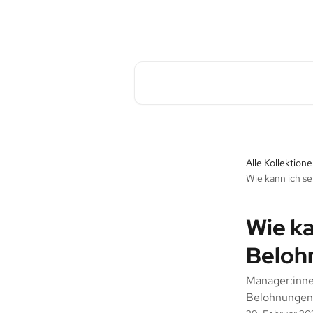
Zum Hauptinhalt springen
Pave Commute Hilfe-Center
Nach Artikeln suchen …
Alle Kollektion
Wie kann ich s
Wie ka
Beloh
Manager:inne
Belohnungen"