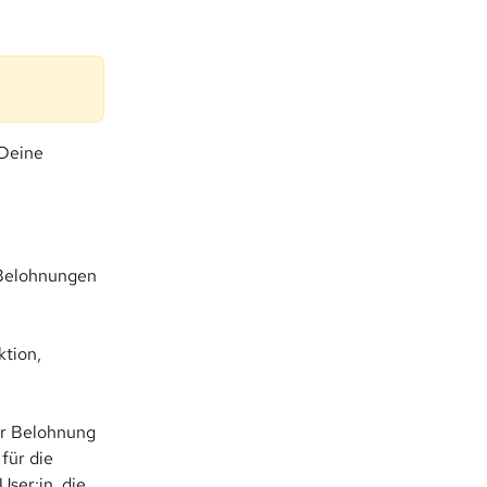
Deine 
 Belohnungen 
tion, 
er Belohnung 
für die 
ser:in, die 