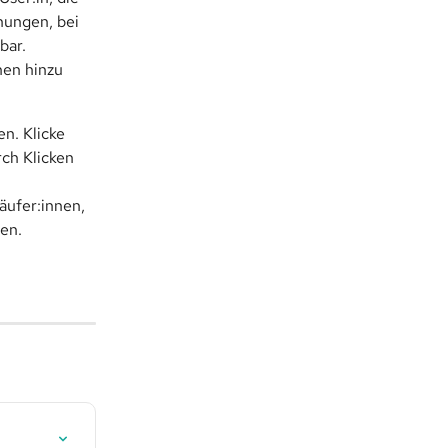
nungen, bei 
bar.
hen hinzu 
n. Klicke 
ch Klicken 
äufer:innen, 
en.